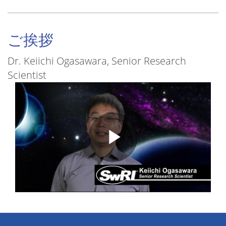
ご挨拶
Dr. Keiichi Ogasawara, Senior Research
Scientist
Play
Video