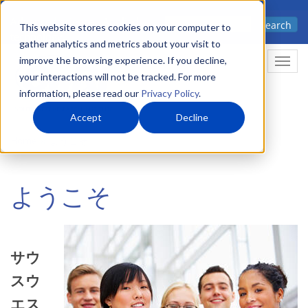
Skip
Advanced science. Applied
Search
to
This website stores cookies on your computer to
technology.
gather analytics and metrics about your visit to
main
improve the browsing experience. If you decline,
Togg
content
your interactions will not be tracked. For more
information, please read our
Privacy Policy
.
Accept
Decline
Home
ようこそ
ようこそ
Image
サウ
スウ
エス